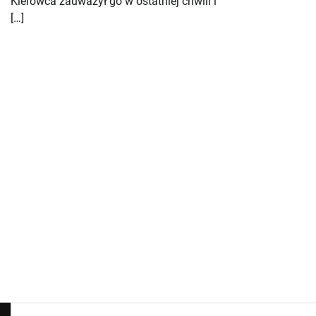
Kierowca zauważył go w ostatniej chwili i
[…]