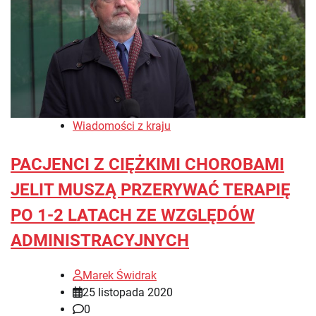
Wiadomości z kraju
PACJENCI Z CIĘŻKIMI CHOROBAMI
JELIT MUSZĄ PRZERYWAĆ TERAPIĘ
PO 1-2 LATACH ZE WZGLĘDÓW
ADMINISTRACYJNYCH
Marek Świdrak
25 listopada 2020
0