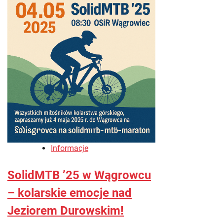
Informacje
SolidMTB ’25 w Wągrowcu
– kolarskie emocje nad
Jeziorem Durowskim!