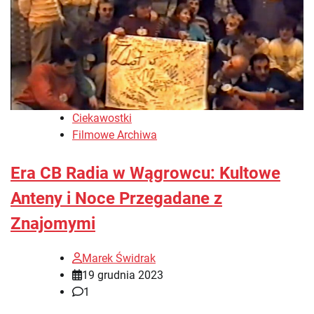
Ciekawostki
Filmowe Archiwa
Era CB Radia w Wągrowcu: Kultowe
Anteny i Noce Przegadane z
Znajomymi
Marek Świdrak
19 grudnia 2023
1