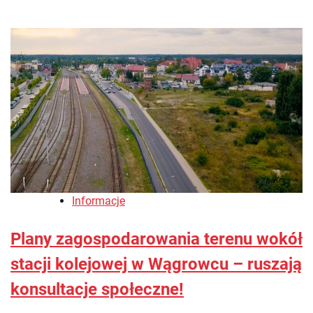
Informacje
Plany zagospodarowania terenu wokół
stacji kolejowej w Wągrowcu – ruszają
konsultacje społeczne!