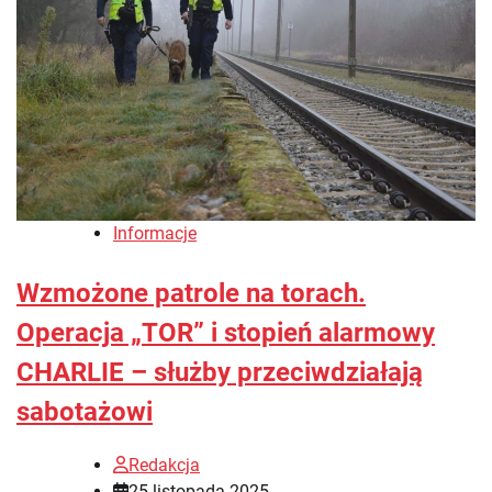
Informacje
Wzmożone patrole na torach.
Operacja „TOR” i stopień alarmowy
CHARLIE – służby przeciwdziałają
sabotażowi
Redakcja
25 listopada 2025