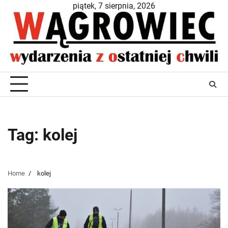
Skip
piątek, 7 sierpnia, 2026
to
content
Tag:
kolej
Home
kolej