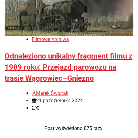
Filmowe Archiwa
Odnaleziono unikalny fragment filmu z
1989 roku: Przejazd parowozu na
trasie Wągrowiec–Gniezno
Marek Świdrak
21 października 2024
0
Post wyświetlono 875 razy