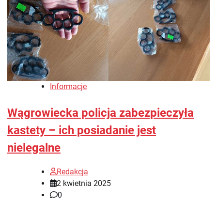
Informacje
Wągrowiecka policja zabezpieczyła
kastety – ich posiadanie jest
nielegalne
Redakcja
2 kwietnia 2025
0