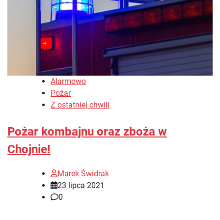
Alarmowo
Pożar
Z ostatniej chwili
Pożar kombajnu oraz zboża w
Chojnie!
Marek Świdrak
23 lipca 2021
0