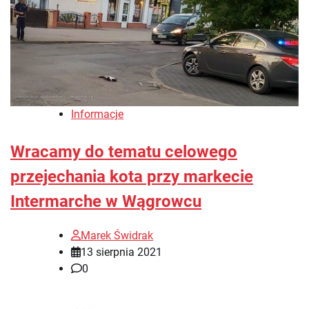
Informacje
Wracamy do tematu celowego
przejechania kota przy markecie
Intermarche w Wągrowcu
Marek Świdrak
13 sierpnia 2021
0