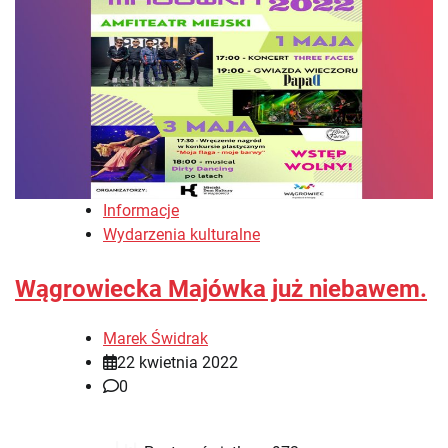
Informacje
Wydarzenia kulturalne
Wągrowiecka Majówka już niebawem.
Marek Świdrak
22 kwietnia 2022
0