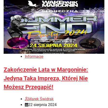
Informacje
Zakończenie Lata w Margoninie:
Jedyna Taka Impreza, Której Nie
Możesz Przegapić!
Marek Świdrak
22 sierpnia 2024