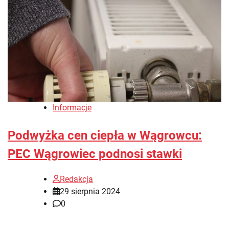
Informacje
Podwyżka cen ciepła w Wągrowcu:
PEC Wągrowiec podnosi stawki
Redakcja
29 sierpnia 2024
0