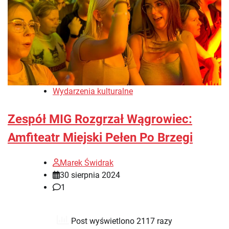
Wydarzenia kulturalne
Zespół MIG Rozgrzał Wągrowiec:
Amfiteatr Miejski Pełen Po Brzegi
Marek Świdrak
30 sierpnia 2024
1
Post wyświetlono 2117 razy